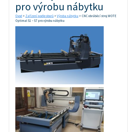
pro výrobu nábytku
Úvod
>
Zařízení podle oborů
>
Výroba nábytku
> CNC obráběcí stroj WOTE
Optimal S1 – S7 pro výrobu nábytku