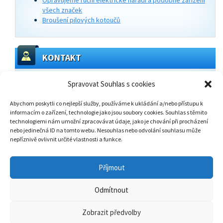
všech značek
Broušení pilových kotoučů
KONTAKT
ZK Trading s.r.o.
Spravovat Souhlas s cookies
Masarykova 1480/5c
268 01 Hořovice -
mapa
Abychom poskytli co nejlepší služby, používáme k ukládání a/nebo přístupu k
informacím o zařízení, technologie jako jsou soubory cookies. Souhlas s těmito
Volejte
technologiemi nám umožní zpracovávat údaje, jako je chování při procházení
+420 725 438 267
nebo jedinečná ID na tomto webu. Nesouhlas nebo odvolání souhlasu může
nepříznivě ovlivnit určité vlastnosti a funkce.
Luboš Osvald - obchodní ředitel
Příjmout
Odmítnout
Zobrazit předvolby
© 2005 - 2026 všechna práva vyhrazena
ZK Trading s.r.o.