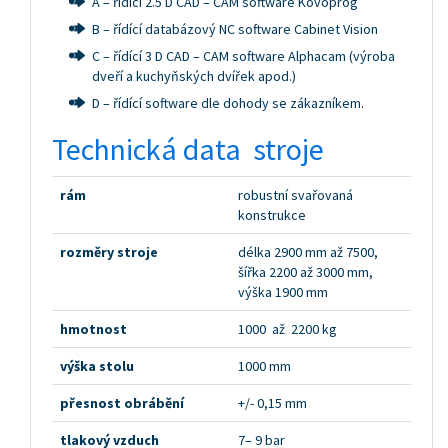
A – řídící 2.5 D CAD – CAM software Kovoprog
B – řídící databázový NC software Cabinet Vision
C – řídící 3 D CAD – CAM software Alphacam (výroba
dveří a kuchyňských dvířek apod.)
D – řídící software dle dohody se zákazníkem.
Technická data stroje
rám
robustní svařovaná
konstrukce
rozměry stroje
délka 2900 mm až 7500,
šířka 2200 až 3000 mm,
výška 1900 mm
hmotnost
1000 až 2200 kg
výška stolu
1000 mm
přesnost obrábění
+/- 0,15 mm
tlakový vzduch
7– 9 bar