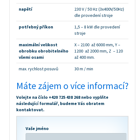
napětí
230 V / 50 Hz (3x400V/50Hz)
dle provedení stroje
potřebný příkon
1,5 – 8 kW dle provedení
stroje
maximální velikost
X – 2100 až 6000 mm, Y –
obrobku obrobitelného
1200 až 2000 mm, Z – 120
všemi osami
až 400 mm.
max. rychlost posuvů
30 m / min
Máte zájem o více informací?
Volejte na číslo +420 725 438 268 nebo vyplňte
následující formulář, budeme Vás obratem
kontaktovat.
Vaše jméno