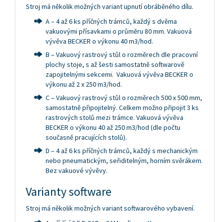
Stroj má několik možných variant upnutí obráběného dílu.
A – 4 až 6 ks příčných trámců, každý s dvěma
vakuovými přísavkami o průměru 80 mm. Vakuová
vývěva BECKER o výkonu 40 m3/hod.
B – Vakuový rastrový stůl o rozměrech dle pracovní
plochy stoje, s až šesti samostatně softwarově
zapojitelnými sekcemi. Vakuová vývěva BECKER o
výkonu až 2 x 250 m3/hod.
C – Vakuový rastrový stůl o rozměrech 500 x 500 mm,
samostatně připojitelný. Celkem možno připojit 3 ks
rastrových stolů mezi trámce. Vakuová vývěva
BECKER o výkonu 40 až 250 m3/hod (dle počtu
současně pracujících stolů).
D – 4 až 6 ks příčných trámců, každý s mechanickým
nebo pneumatickým, seřiditelným, horním svěrákem.
Bez vakuové vývěvy.
Varianty software
Stroj má několik možných variant softwarového vybavení.