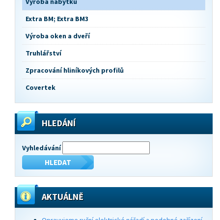
Výroba nábytku
Extra BM; Extra BM3
Výroba oken a dveří
Truhlářství
Zpracování hliníkových profilů
Covertek
HLEDÁNÍ
Vyhledávání
AKTUÁLNĚ
Opravujeme ruční elektrické nářadí a podobné zařízení