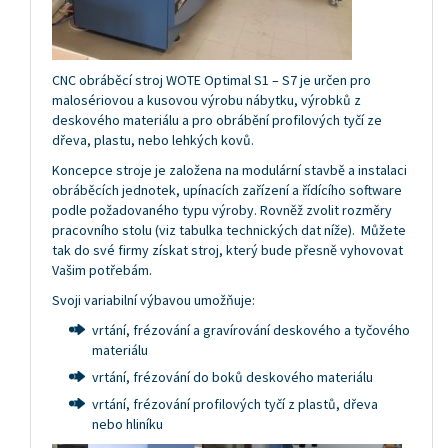
CNC obráběcí stroj WOTE Optimal S1 – S7 je určen pro
malosériovou a kusovou výrobu nábytku, výrobků z
deskového materiálu a pro obrábění profilových tyčí ze
dřeva, plastu, nebo lehkých kovů.
Koncepce stroje je založena na modulární stavbě a instalaci
obráběcích jednotek, upínacích zařízení a řídícího software
podle požadovaného typu výroby. Rovněž zvolit rozměry
pracovního stolu (viz tabulka technických dat níže). Můžete
tak do své firmy získat stroj, který bude přesně vyhovovat
Vašim potřebám.
Svoji variabilní výbavou umožňuje:
vrtání, frézování a gravírování deskového a tyčového
materiálu
vrtání, frézování do boků deskového materiálu
vrtání, frézování profilových tyčí z plastů, dřeva
nebo hliníku